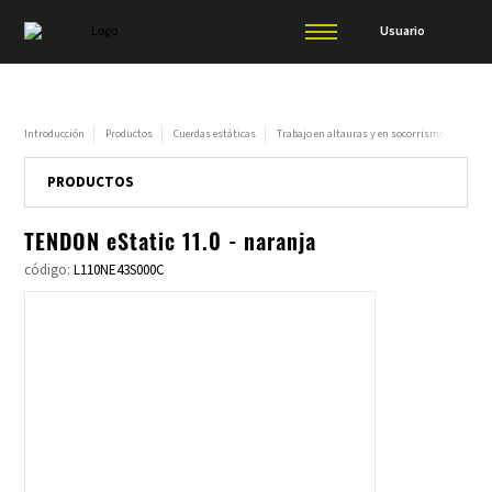
Usuario
Introducción
Productos
Cuerdas estáticas
Trabajo en altauras y en socorrismo
TEND
PRODUCTOS
TENDON eStatic 11.0 - naranja
código:
L110NE43S000C