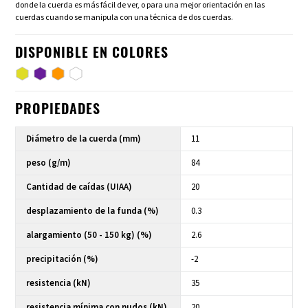
donde la cuerda es más fácil de ver, o para una mejor orientación en las
cuerdas cuando se manipula con una técnica de dos cuerdas.
DISPONIBLE EN COLORES
PROPIEDADES
Diámetro de la cuerda (mm)
11
peso (g/m)
84
Cantidad de caídas (UIAA)
20
desplazamiento de la funda (%)
0.3
alargamiento (50 - 150 kg) (%)
2.6
precipitación (%)
-2
resistencia (kN)
35
resistencia mínima con nudos (kN)
20