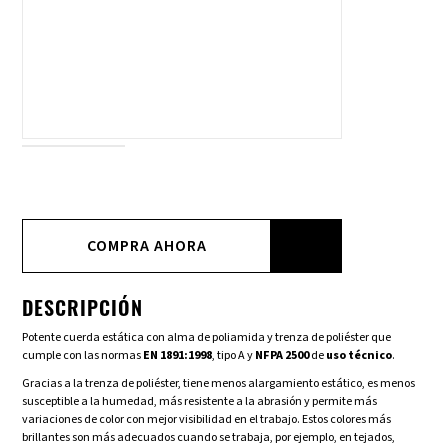
COMPRA AHORA
DESCRIPCIÓN
Potente cuerda estática con alma de poliamida y trenza de poliéster que
cumple con las normas
EN 1891:1998
, tipo A y
NFPA 2500
de
uso técnico
.
Gracias a la trenza de poliéster, tiene menos alargamiento estático, es menos
susceptible a la humedad, más resistente a la abrasión y permite más
variaciones de color con mejor visibilidad en el trabajo. Estos colores más
brillantes son más adecuados cuando se trabaja, por ejemplo, en tejados,