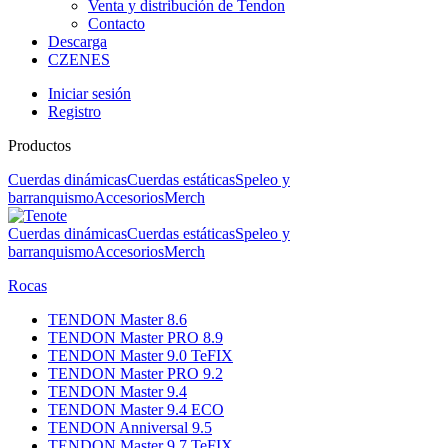
Venta y distribución de Tendon
Contacto
Descarga
CZ
EN
ES
Iniciar sesión
Registro
Productos
Cuerdas dinámicas
Cuerdas estáticas
Speleo y
barranquismo
Accesorios
Merch
Cuerdas dinámicas
Cuerdas estáticas
Speleo y
barranquismo
Accesorios
Merch
Rocas
TENDON Master 8.6
TENDON Master PRO 8.9
TENDON Master 9.0 TeFIX
TENDON Master PRO 9.2
TENDON Master 9.4
TENDON Master 9.4 ECO
TENDON Anniversal 9.5
TENDON Master 9.7 TeFIX