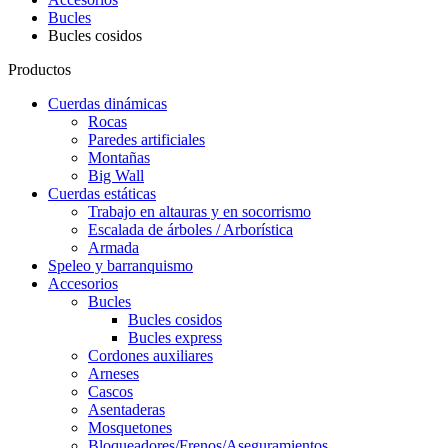
Bucles
Bucles cosidos
Productos
Cuerdas dinámicas
Rocas
Paredes artificiales
Montañas
Big Wall
Cuerdas estáticas
Trabajo en altauras y en socorrismo
Escalada de árboles / Arborística
Armada
Speleo y barranquismo
Accesorios
Bucles
Bucles cosidos
Bucles express
Cordones auxiliares
Arneses
Cascos
Asentaderas
Mosquetones
Bloqueadores/Frenos/Aseguramientos