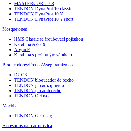
MASTERCORD 7.8
TENDON DynaProt 10 classic
TENDON DynaProt 10 Y
TENDON DynaProt 10 Y short
Mosquetones
HMS Classic se šroubovací pojistkou
Karabina AZ019
Argon F
Karabina s prohnutým zámkem
Bloqueadores/Frenos/Aseguramientos
DUCK
TENDON bloqueador de pecho
TENDON jumar izquierdo
TENDON jumar derecho
TENDON Octavo
Mochilas
TENDON Gear bag
Accesorios para arborística