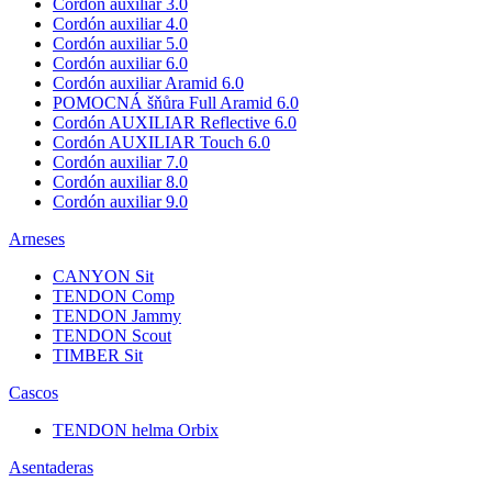
Cordón auxiliar 3.0
Cordón auxiliar 4.0
Cordón auxiliar 5.0
Cordón auxiliar 6.0
Cordón auxiliar Aramid 6.0
POMOCNÁ šňůra Full Aramid 6.0
Cordón AUXILIAR Reflective 6.0
Cordón AUXILIAR Touch 6.0
Cordón auxiliar 7.0
Cordón auxiliar 8.0
Cordón auxiliar 9.0
Arneses
CANYON Sit
TENDON Comp
TENDON Jammy
TENDON Scout
TIMBER Sit
Cascos
TENDON helma Orbix
Asentaderas