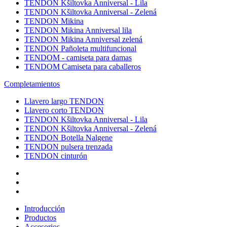
TENDON Kšiltovka Anniversal - Lila
TENDON Kšiltovka Anniversal - Zelená
TENDON Mikina
TENDON Mikina Anniversal lila
TENDON Mikina Anniversal zelená
TENDON Pañoleta multifuncional
TENDOM - camiseta para damas
TENDOM Camiseta para caballeros
Completamientos
Llavero largo TENDON
Llavero corto TENDON
TENDON Kšiltovka Anniversal - Lila
TENDON Kšiltovka Anniversal - Zelená
TENDON Botella Nalgene
TENDON pulsera trenzada
TENDON cinturón
Introducción
Productos
Accesorios