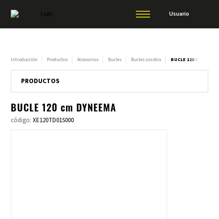
Usuario
Introducción
Productos
Accesorios
Bucles
Bucles cosidos
BUCLE 120 CM DYNE
PRODUCTOS
BUCLE 120 cm DYNEEMA
código:
XE120TD01S000