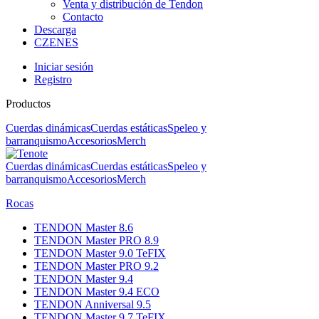
Venta y distribución de Tendon
Contacto
Descarga
CZ
EN
ES
Iniciar sesión
Registro
Productos
Cuerdas dinámicas
Cuerdas estáticas
Speleo y
barranquismo
Accesorios
Merch
Cuerdas dinámicas
Cuerdas estáticas
Speleo y
barranquismo
Accesorios
Merch
Rocas
TENDON Master 8.6
TENDON Master PRO 8.9
TENDON Master 9.0 TeFIX
TENDON Master PRO 9.2
TENDON Master 9.4
TENDON Master 9.4 ECO
TENDON Anniversal 9.5
TENDON Master 9.7 TeFIX