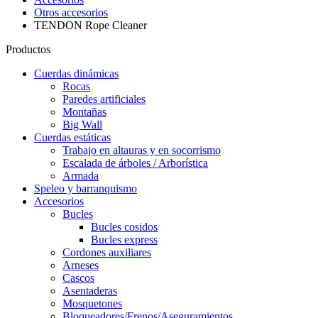
Otros accesorios
TENDON Rope Cleaner
Productos
Cuerdas dinámicas
Rocas
Paredes artificiales
Montañas
Big Wall
Cuerdas estáticas
Trabajo en altauras y en socorrismo
Escalada de árboles / Arborística
Armada
Speleo y barranquismo
Accesorios
Bucles
Bucles cosidos
Bucles express
Cordones auxiliares
Arneses
Cascos
Asentaderas
Mosquetones
Bloqueadores/Frenos/Aseguramientos