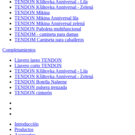
TENDON Kšiltovka Anniversal - Lila
TENDON Kšiltovka Anniversal - Zelená
TENDON Mikina
TENDON Mikina Anniversal lila
TENDON Mikina Anniversal zelená
TENDON Pañoleta multifuncional
TENDOM - camiseta para damas
TENDOM Camiseta para caballeros
Completamientos
Llavero largo TENDON
Llavero corto TENDON
TENDON Kšiltovka Anniversal - Lila
TENDON Kšiltovka Anniversal - Zelená
TENDON Botella Nalgene
TENDON pulsera trenzada
TENDON cinturón
Introducción
Productos
Accesorios