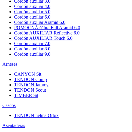
Cordón auxiliar 3.0
Cordón auxiliar 4.0
Cordón auxiliar 5.0
Cordón auxiliar 6.0
Cordón auxiliar Aramid 6.0
POMOCNÁ šňůra Full Aramid 6.0
Cordón AUXILIAR Reflective 6.0
Cordón AUXILIAR Touch 6.0
Cordón auxiliar 7.0
Cordón auxiliar 8.0
Cordón auxiliar 9.0
Arneses
CANYON Sit
TENDON Comp
TENDON Jammy
TENDON Scout
TIMBER Sit
Cascos
TENDON helma Orbix
Asentaderas