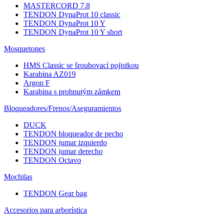
MASTERCORD 7.8
TENDON DynaProt 10 classic
TENDON DynaProt 10 Y
TENDON DynaProt 10 Y short
Mosquetones
HMS Classic se šroubovací pojistkou
Karabina AZ019
Argon F
Karabina s prohnutým zámkem
Bloqueadores/Frenos/Aseguramientos
DUCK
TENDON bloqueador de pecho
TENDON jumar izquierdo
TENDON jumar derecho
TENDON Octavo
Mochilas
TENDON Gear bag
Accesorios para arborística