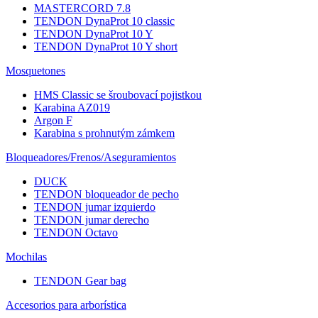
MASTERCORD 7.8
TENDON DynaProt 10 classic
TENDON DynaProt 10 Y
TENDON DynaProt 10 Y short
Mosquetones
HMS Classic se šroubovací pojistkou
Karabina AZ019
Argon F
Karabina s prohnutým zámkem
Bloqueadores/Frenos/Aseguramientos
DUCK
TENDON bloqueador de pecho
TENDON jumar izquierdo
TENDON jumar derecho
TENDON Octavo
Mochilas
TENDON Gear bag
Accesorios para arborística