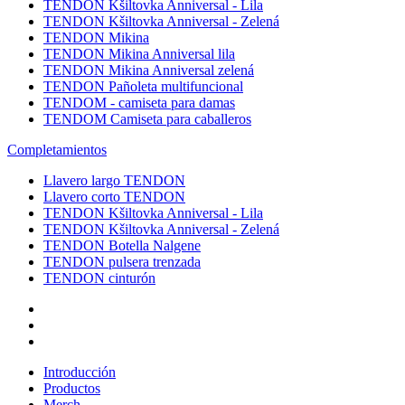
TENDON Kšiltovka Anniversal - Lila
TENDON Kšiltovka Anniversal - Zelená
TENDON Mikina
TENDON Mikina Anniversal lila
TENDON Mikina Anniversal zelená
TENDON Pañoleta multifuncional
TENDOM - camiseta para damas
TENDOM Camiseta para caballeros
Completamientos
Llavero largo TENDON
Llavero corto TENDON
TENDON Kšiltovka Anniversal - Lila
TENDON Kšiltovka Anniversal - Zelená
TENDON Botella Nalgene
TENDON pulsera trenzada
TENDON cinturón
Introducción
Productos
Merch