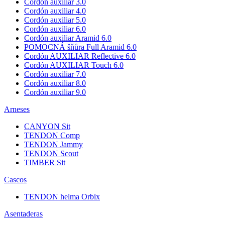
Cordón auxiliar 3.0
Cordón auxiliar 4.0
Cordón auxiliar 5.0
Cordón auxiliar 6.0
Cordón auxiliar Aramid 6.0
POMOCNÁ šňůra Full Aramid 6.0
Cordón AUXILIAR Reflective 6.0
Cordón AUXILIAR Touch 6.0
Cordón auxiliar 7.0
Cordón auxiliar 8.0
Cordón auxiliar 9.0
Arneses
CANYON Sit
TENDON Comp
TENDON Jammy
TENDON Scout
TIMBER Sit
Cascos
TENDON helma Orbix
Asentaderas