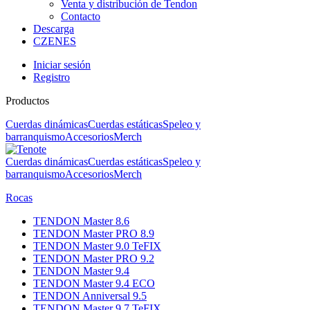
Venta y distribución de Tendon
Contacto
Descarga
CZ
EN
ES
Iniciar sesión
Registro
Productos
Cuerdas dinámicas
Cuerdas estáticas
Speleo y
barranquismo
Accesorios
Merch
Cuerdas dinámicas
Cuerdas estáticas
Speleo y
barranquismo
Accesorios
Merch
Rocas
TENDON Master 8.6
TENDON Master PRO 8.9
TENDON Master 9.0 TeFIX
TENDON Master PRO 9.2
TENDON Master 9.4
TENDON Master 9.4 ECO
TENDON Anniversal 9.5
TENDON Master 9.7 TeFIX