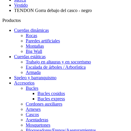
Vestido
TENDON Gorra debajo del casco - negro
Productos
Cuerdas dinámicas
Rocas
Paredes artificiales
Montañas
Big Wall
Cuerdas estáticas
Trabajo en altauras y en socorrismo
Escalada de árboles / Arborística
Armada
Speleo y barranquismo
Accesorios
Bucles
Bucles cosidos
Bucles express
Cordones auxiliares
Arneses
Cascos
Asentaderas
Mosquetones
Bloqueadores/Frenos/Aseguramientos