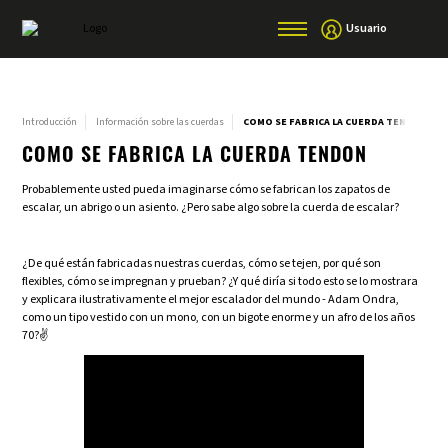
Usuario
Introducción
Información sobre las cuerdas
COMO SE FABRICA LA CUERDA TENDON
COMO SE FABRICA LA CUERDA TENDON
Probablemente usted pueda imaginarse cómo se fabrican los zapatos de
escalar, un abrigo o un asiento. ¿Pero sabe algo sobre la cuerda de escalar?
¿De qué están fabricadas nuestras cuerdas, cómo se tejen, por qué son
flexibles, cómo se impregnan y prueban? ¿Y qué diría si todo esto se lo mostrara
y explicara ilustrativamente el mejor escalador del mundo - Adam Ondra,
como un tipo vestido con un mono, con un bigote enorme y un afro de los años
70?✌️