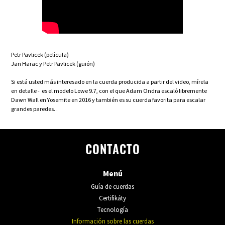
Petr Pavlicek (película)
Jan Harac y Petr Pavlicek (guión)
Si está usted más interesado en la cuerda producida a partir del video, mírela
en detalle - es el modelo Lowe 9.7, con el que Adam Ondra escaló libremente
Dawn Wall en Yosemite en 2016 y también es su cuerda favorita para escalar
grandes paredes. .
CONTACTO
Menú
Guía de cuerdas
Certifikáty
Tecnología
Información sobre las cuerdas