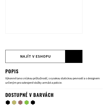
NAJÍT V ESHOPU
POPIS
Výkonné lano s nízkou průtažností, s vysokou statickou pevností a s designem
určeným pro ozbrojené složky armád a policie.
DOSTUPNÉ V BARVÁCH