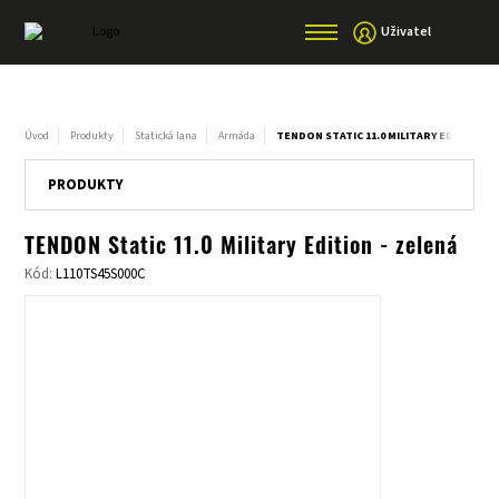
Uživatel
Úvod
Produkty
Statická lana
Armáda
TENDON STATIC 11.0 MILITARY EDITION - 
PRODUKTY
TENDON Static 11.0 Military Edition - zelená
Kód:
L110TS45S000C