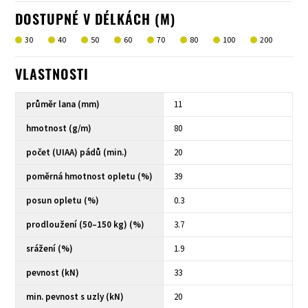
DOSTUPNÉ V DÉLKÁCH (M)
30
40
50
60
70
80
100
200
VLASTNOSTI
průměr lana (mm)
11
hmotnost (g/m)
80
počet (UIAA) pádů (min.)
20
poměrná hmotnost opletu (%)
39
posun opletu (%)
0.3
prodloužení (50–150 kg) (%)
3.7
srážení (%)
1.9
pevnost (kN)
33
min. pevnost s uzly (kN)
20