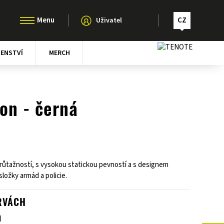
CZ
Uživatel
ŠENSTVÍ
MERCH
ion - černá
růtažností, s vysokou statickou pevností a s designem
ložky armád a policie.
RVÁCH