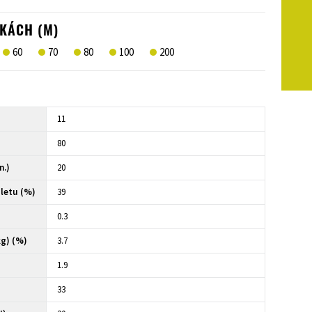
KÁCH (M)
60
70
80
100
200
11
80
n.)
20
letu (%)
39
0.3
kg) (%)
3.7
1.9
33