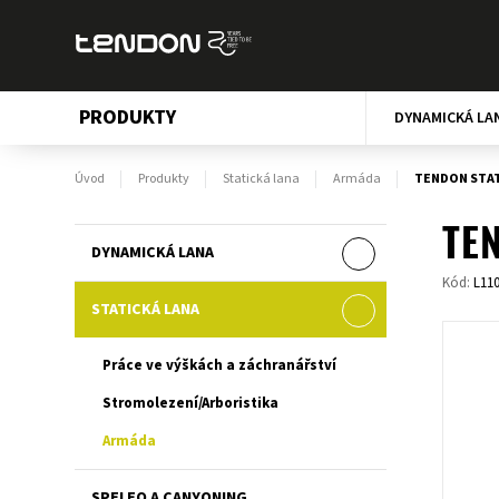
PRODUKTY
DYNAMICKÁ LA
Úvod
Produkty
Statická lana
Armáda
TENDON STATI
TEN
DYNAMICKÁ LANA
Kód:
L11
STATICKÁ LANA
Práce ve výškách a záchranářství
Stromolezení/Arboristika
Armáda
SPELEO A CANYONING