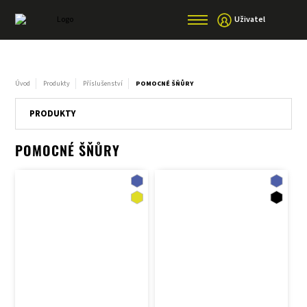
Uživatel
Úvod
Produkty
Příslušenství
POMOCNÉ ŠŇŮRY
PRODUKTY
POMOCNÉ ŠŇŮRY