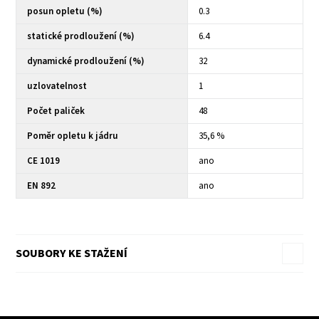
posun opletu (%)
0.3
statické prodloužení (%)
6.4
dynamické prodloužení (%)
32
uzlovatelnost
1
Počet paliček
48
Poměr opletu k jádru
35,6 %
CE 1019
ano
EN 892
ano
SOUBORY KE STAŽENÍ