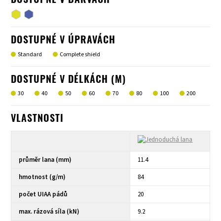
DOSTUPNÉ V BARVÁCH
DOSTUPNÉ V ÚPRAVÁCH
Standard
Complete shield
DOSTUPNÉ V DÉLKÁCH (M)
30
40
50
60
70
80
100
200
VLASTNOSTI
průměr lana (mm)
11.4
hmotnost (g/m)
84
počet UIAA pádů
20
max. rázová síla (kN)
9.2