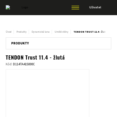
Uživatel
Úvod
Produkty
Dynamická lana
Umělé stěny
TENDON TRUST 11.4 - ŽLUTÁ
PRODUKTY
TENDON Trust 11.4 - žlutá
Kód:
D114TA41S000C