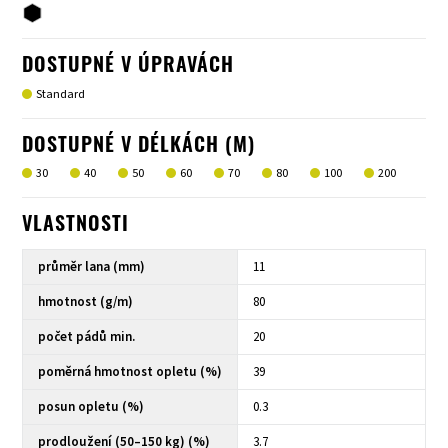
DOSTUPNÉ V ÚPRAVÁCH
Standard
DOSTUPNÉ V DÉLKÁCH (M)
30
40
50
60
70
80
100
200
VLASTNOSTI
průměr lana (mm)
11
hmotnost (g/m)
80
počet pádů min.
20
poměrná hmotnost opletu (%)
39
posun opletu (%)
0.3
prodloužení (50–150 kg) (%)
3.7