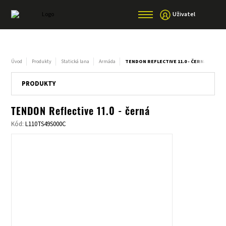
Uživatel
Úvod
Produkty
Statická lana
Armáda
TENDON REFLECTIVE 11.0 - ČERNÁ
PRODUKTY
TENDON Reflective 11.0 - černá
Kód:
L110TS49S000C