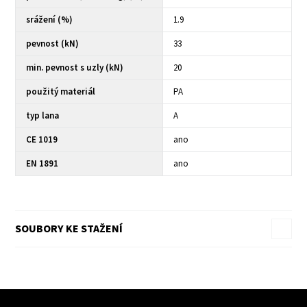
srážení (%)
1.9
pevnost (kN)
33
min. pevnost s uzly (kN)
20
použitý materiál
PA
typ lana
A
CE 1019
ano
EN 1891
ano
SOUBORY KE STAŽENÍ