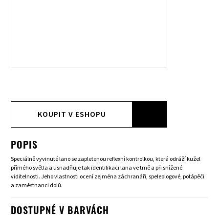
KOUPIT V ESHOPU
POPIS
Speciálně vyvinuté lano se zapletenou reflexní kontrolkou, která odráží kužel
přímého světla a usnadňuje tak identifikaci lana ve tmě a při snížené
viditelnosti. Jeho vlastnosti ocení zejména záchranáři, speleologové, potápěči
a zaměstnanci dolů.
DOSTUPNÉ V BARVÁCH