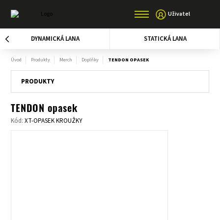
Uživatel
DYNAMICKÁ LANA
STATICKÁ LANA
Úvod
Produkty
Merch
Doplňky
TENDON OPASEK
PRODUKTY
TENDON opasek
Kód:
XT-OPASEK KROUŽKY