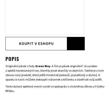
KOUPIT V ESHOPU
POPIS
Originální pásek z řady
Green Way
. A čím je pásek originální? Je vyroben
z opletů horolezeckých lan, které by jinak skončily ve zbytcích. Takhle je z nich
zbrusu nový produkt, který ještě mnoho let poslouží, je praktický a stylový. K
opasku si navíc můžete dokoupit i náramek a klíčenku a sladit tak svůj outfit.
Tento stylový opletový merch vznikl ve spolupráci s chráněnou dílnou u Frýdku-
Místku.