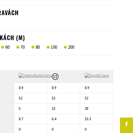
RAVÁCH
KÁCH (M)
60
70
80
100
200
8.9
8.9
8.9
52
52
52
5
15
28
8.7
6.4
10.3
0
0
0