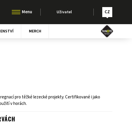
CZ
Uživatel
ŠENSTVÍ
MERCH
regnací pro těžké lezecké projekty. Certifikované i jako
oužití v horách.
RVÁCH