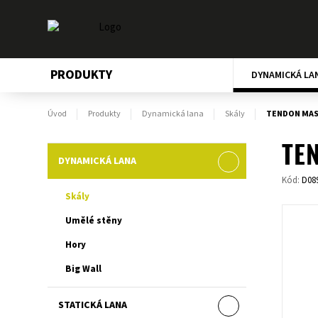
PRODUKTY
DYNAMICKÁ LA
Úvod
Produkty
Dynamická lana
Skály
TENDON MAST
TEN
DYNAMICKÁ LANA
Kód:
D08
Skály
Umělé stěny
Hory
Big Wall
STATICKÁ LANA