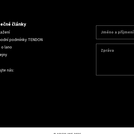
tečné články
tažení
odní podmínky TENDON
 o lano
ejny
jte nás: