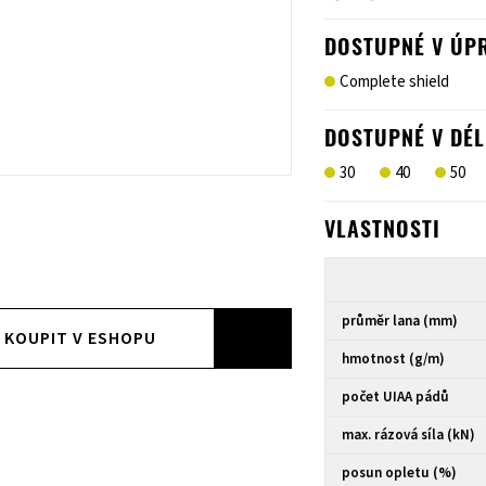
DOSTUPNÉ V ÚP
Complete shield
DOSTUPNÉ V DÉL
30
40
50
VLASTNOSTI
průměr lana (mm)
KOUPIT V ESHOPU
hmotnost (g/m)
počet UIAA pádů
max. rázová síla (kN)
posun opletu (%)