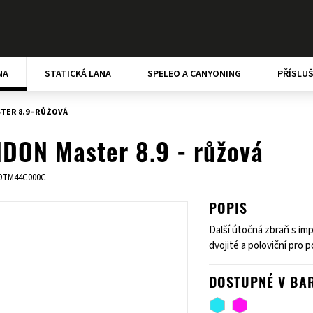
NA
STATICKÁ LANA
SPELEO A CANYONING
PŘÍSLU
ER 8.9 - RŮŽOVÁ
DON Master 8.9 - růžová
9TM44C000C
POPIS
Další útočná zbraň s imp
dvojité a poloviční pro p
DOSTUPNÉ V BA