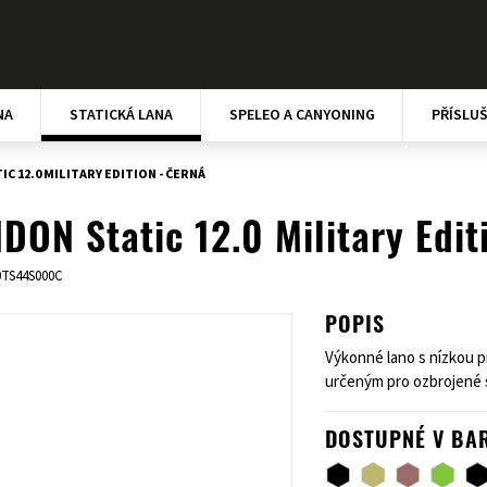
NA
STATICKÁ LANA
SPELEO A CANYONING
PŘÍSLU
C 12.0 MILITARY EDITION - ČERNÁ
DON Static 12.0 Military Edit
0TS44S000C
POPIS
Výkonné lano s nízkou p
určeným pro ozbrojené s
DOSTUPNÉ V BA