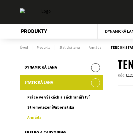
PRODUKTY
DYNAMICKÁ LA
Úvod
Produkty
Statická lana
Armáda
TENDON STATI
TEN
DYNAMICKÁ LANA
Kód:
L12
STATICKÁ LANA
Práce ve výškách a záchranářství
Stromolezení/Arboristika
Armáda
SPELEO A CANYONING