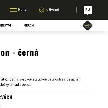
RU
Uživatel
ŠENSTVÍ
MERCH
ion - černá
růtažností, s vysokou statickou pevností a s designem
ložky armád a policie.
RVÁCH