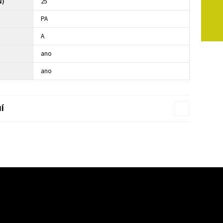
N)
25
PA
A
ano
ano
Í