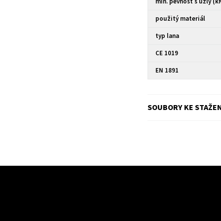
min. pevnost s uzly (k
použitý materiál
typ lana
CE 1019
EN 1891
SOUBORY KE STAŽEN