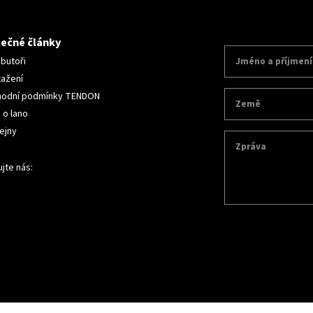
tečné články
ibutoři
tažení
odní podmínky TENDON
 o lano
ejny
jte nás: