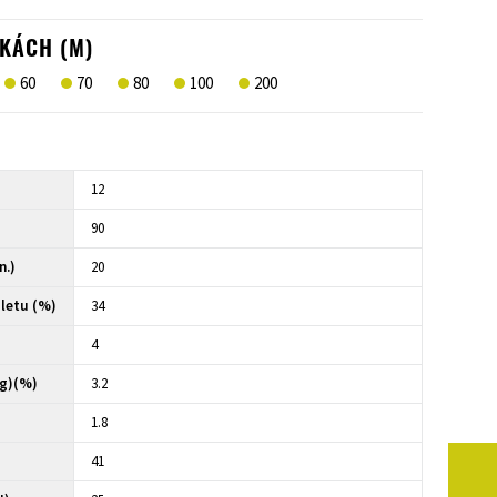
KÁCH (M)
60
70
80
100
200
12
90
n.)
20
letu (%)
34
4
kg)(%)
3.2
1.8
41