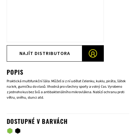
NAJÍT DISTRIBUTORA
POPIS
Praktická multifunkční šála. Můžeš si z ní udělat čelenku, kuklu, piráta, šátek
na krk, gumičku do vlasů. Vhodná pro všechny sporty a volný čas. Vyrobeno
z jednoho kus bez švů a antibakteriálního mikrovlákna. Nabízí ochranu proti
větru, sněhu, slunci atd.
DOSTUPNÉ V BARVÁCH