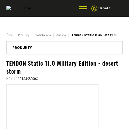
Uživatel
Úvod
Produkty
Statická lana
Armáda
TENDON STATIC 11.0 MILITARY EDITION 
PRODUKTY
TENDON Static 11.0 Military Edition - desert
storm
Kód:
L110TS4KS000C