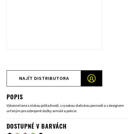
NAJÍT DISTRIBUTORA
POPIS
Výkonné lano s nízkou průtažností, s vysokou statickou pevností a s designem
určeným pro ozbrojené složky armád a policie.
DOSTUPNÉ V BARVÁCH