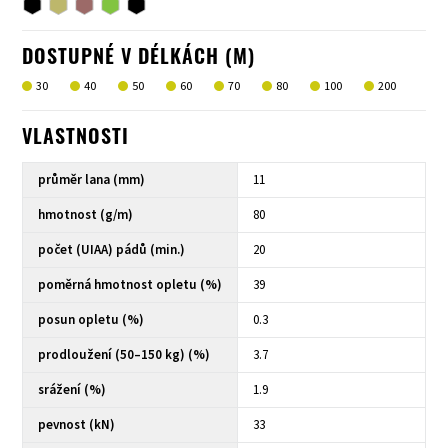
DOSTUPNÉ V DÉLKÁCH (M)
30
40
50
60
70
80
100
200
VLASTNOSTI
průměr lana (mm)
11
hmotnost (g/m)
80
počet (UIAA) pádů (min.)
20
poměrná hmotnost opletu (%)
39
posun opletu (%)
0.3
prodloužení (50–150 kg) (%)
3.7
srážení (%)
1.9
pevnost (kN)
33