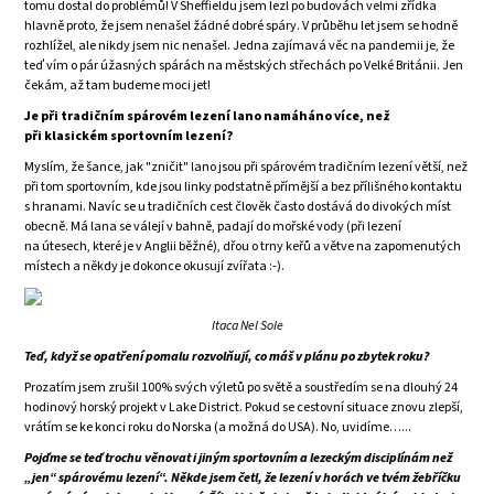
tomu dostal do problémů! V Sheffieldu jsem lezl po budovách velmi zřídka
hlavně proto, že jsem nenašel žádné dobré spáry. V průběhu let jsem se hodně
rozhlížel, ale nikdy jsem nic nenašel. Jedna zajímavá věc na pandemii je, že
teď vím o pár úžasných spárách na městských střechách po Velké Británii. Jen
čekám, až tam budeme moci jet!
Je při tradičním spárovém lezení lano namáháno více, než
při klasickém sportovním lezení?
Myslím, že šance, jak "zničit" lano jsou při spárovém tradičním lezení větší, než
při tom sportovním, kde jsou linky podstatně přímější a bez přílišného kontaktu
s hranami. Navíc se u tradičních cest člověk často dostává do divokých míst
obecně. Má lana se válejí v bahně, padají do mořské vody (při lezení
na útesech, které je v Anglii běžné), dřou o trny keřů a větve na zapomenutých
místech a někdy je dokonce okusují zvířata :-).
Itaca Nel Sole
Teď, když se opatření pomalu rozvolňují, co máš v plánu po zbytek roku?
Prozatím jsem zrušil 100% svých výletů po světě a soustředím se na dlouhý 24
hodinový horský projekt v Lake District. Pokud se cestovní situace znovu zlepší,
vrátím se ke konci roku do Norska (a možná do USA). No, uvidíme…...
Pojďme se teď trochu věnovat i jiným sportovním a lezeckým disciplínám než
„jen“ spárovému lezení“. Někde jsem četl, že lezení v horách ve tvém žebříčku