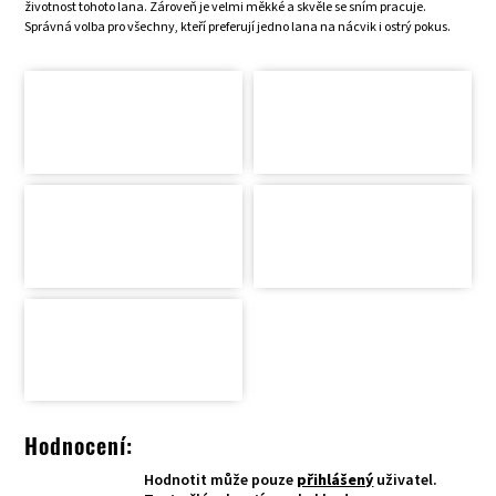
životnost tohoto lana. Zároveň je velmi měkké a skvěle se sním pracuje.
Správná volba pro všechny, kteří preferují jedno lana na nácvik i ostrý pokus.
Hodnocení:
Hodnotit může pouze
přihlášený
uživatel.