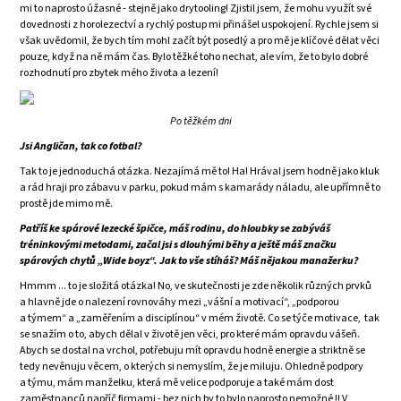
mi to naprosto úžasné - stejně jako drytooling! Zjistil jsem, že mohu využít své
dovednosti z horolezectví a rychlý postup mi přinášel uspokojení. Rychle jsem si
však uvědomil, že bych tím mohl začít být posedlý a pro mě je klíčové dělat věci
pouze, když na ně mám čas. Bylo těžké toho nechat, ale vím, že to bylo dobré
rozhodnutí pro zbytek mého života a lezení!
Po těžkém dni
Jsi Angličan, tak co fotbal?
Tak to je jednoduchá otázka. Nezajímá mě to! Ha! Hrával jsem hodně jako kluk
a rád hraji pro zábavu v parku, pokud mám s kamarády náladu, ale upřímně to
prostě jde mimo mě.
Patříš ke spárové lezecké špičce, máš rodinu, do hloubky se zabýváš
tréninkovými metodami, začal jsi s dlouhými běhy a ještě máš značku
spárových chytů „Wide boyz“. Jak to vše stíháš? Máš nějakou manažerku?
Hmmm ... to je složitá otázka! No, ve skutečnosti je zde několik různých prvků
a hlavně jde o nalezení rovnováhy mezi „vášní a motivací“, „podporou
a týmem“ a „zaměřením a disciplínou“ v mém životě. Co se týče motivace, tak
se snažím o to, abych dělal v životě jen věci, pro které mám opravdu vášeň.
Abych se dostal na vrchol, potřebuju mít opravdu hodně energie a striktně se
tedy nevěnuju věcem, o kterých si nemyslím, že je miluju. Ohledně podpory
a týmu, mám manželku, která mě velice podporuje a také mám dost
zaměstnanců napříč firmami - bez nich by to bylo naprosto nemožné !! V