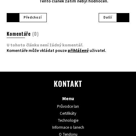
Tento článek zatím nebyl hodnocen.
Předchozí
Další
Komentáře
(0)
U tohoto článku není žádný komentář.
Komentáře může vkládat pouze
přihlášený
uživatel.
KONTAKT
Menu
Průvodce lan
Certifikáty
Technologie
Informace o lanech
O Tendonu