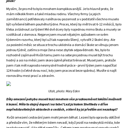
jinak?
Myslím, že pro mě to bylo mnohem komplikovanější. Je to hlavně proto, že
mám několik firem a také mladou rodinu. Všechny firmy (a jejich
zaměstnanci) potřebovaly naléhavou pozornost a v podstatě všechno muselo
být vyřešené během pouhého týdne. Proces, který by měl trvat 6-12 měsíců, bylo
třeba zvládnout za týden! Mé dvě dcery byly najednou mimo školu a musely se
vzdělávat z domova. Nejprve jsem musel nějakým způsobem ve svém
týdenním rozvrhu, který byl už tak naprosto šílený, vytvořit 2 školní dny. Ale
za poslední měsíc se situace trochu uklidnila a domácí škole se věnuju jenom
jednou týdně, zatímco moje žena nese zbytek odpovědnosti. No, bylo to
rozhodně zajímavé! Kvůli tomu jsem na sebe pro jednou musel být trochu
hodný a asi na měsíc jsem skoro úplně přestal trénovat. Musel jsem, protože
jsem i tak měl naprosto nesmyslně hodně práce - první týden jsem napočítal
124 hodin (včetně dvou nocí, kdy jsem pracoval beze spánku). Musíte si najít
rovnováhu mezi prací a zdravím.
Utah, photo: Mary Eden
Díky omezení pohybu museli lezci mnohem více prozkoumávat lokální možnosti
k lezení. Mělo to stejný dopad i na tebe? Lezl jsi kolem Shefiledu v dříve
nepředstavitelných oblastech a cestách, o které by jsi předtím ani nezakopl?
Kvůli omezení cestování jsem mohl jenom běhat. Lezení bylo opravdu obtížné
a přestože vím, že některým lidem nevadí, když jezdí na neobvyklá místa, kde
je nikdo neuvidí, já to dělat nemůžu. Celkem jsem prozkoumal spoustu parků