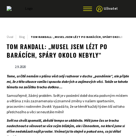
Uživatel
Úvod
Blog
TOM RANDALL: „MUSEL JSEM LÉZT PO BARÁCÍCH, SPÁRY OKOLO NEBYLY“
TOM RANDALL: „MUSEL JSEM LÉZT PO
BARÁCÍCH, SPÁRY OKOLO NEBYLY“
2.9.2020
Tome, určitě nemám v plánu vést celý rozhovor v duchu „pandémie“, ale přijde
mi, že z této situace vzešlo i spoustu dobrých a zajímavých věci. Takže se tohoto
tématu na začátku trochu dotknu…
Samozřejmě, žádný problém. Svět je v poslední době docela podivným místem
a většina z nás zaznamenala významné změny v našem sportovním,
pracovním i rodinném životě. Vypadá to, že se téměř každý týden liší od toho
předchozího a věci se neustále mění!
Svět na chvíli zpomalil, zběsilé tempo se uklidnilo. Měli jsme čas se trochu
nadechnout a věnovat se více svým blízkým, ale i činnostem, na které jsme si
dříve nedokázali najít prostor. Vnímal jsi to stejně a pokud ano, co jsi dělal