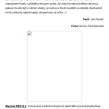
neposlední řadě, v průběhu let jsem zjistil, že i když je lákavé dělat všechno,
pokud chcete být v něčem dobrý, je nutno si život rozdělit na období. Rozhodně
mi to vždycky úplně nejde, ale pomalu se učím :-)
Text:
Jan Haráč
Foto:
Archiv Tom Randall
Master PRO 9.2
- Inovovaný a Extrémně jemný oplet SBS výrazně prodlužuje