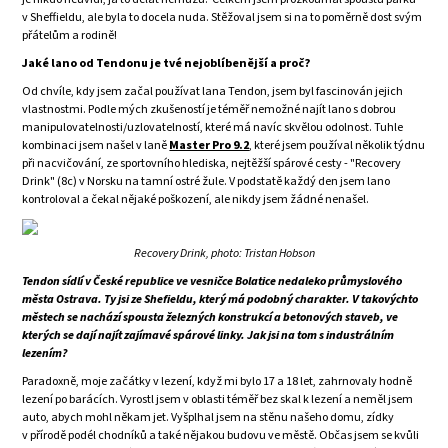
v Sheffieldu, ale byla to docela nuda. Stěžoval jsem si na to poměrně dost svým
přátelům a rodině!
Jaké lano od Tendonu je tvé nejoblíbenější a proč?
Od chvíle, kdy jsem začal používat lana Tendon, jsem byl fascinován jejich
vlastnostmi. Podle mých zkušeností je téměř nemožné najít lano s dobrou
manipulovatelnosti/uzlovatelností, které má navíc skvělou odolnost. Tuhle
kombinaci jsem našel v laně
Master Pro 9.2
, které jsem používal několik týdnu
při nacvičování, ze sportovního hlediska, nejtěžší spárové cesty - "Recovery
Drink" (8c) v Norsku na tamní ostré žule. V podstatě každý den jsem lano
kontroloval a čekal nějaké poškození, ale nikdy jsem žádné nenašel.
Recovery Drink, photo: Tristan Hobson
Tendon sídlí v České republice ve vesničce Bolatice nedaleko průmyslového
města Ostrava. Ty jsi ze Shefieldu, který má podobný charakter. V takovýchto
městech se nachází spousta železných konstrukcí a betonových staveb, ve
kterých se dají najít zajímavé spárové linky. Jak jsi na tom s industrálním
lezením?
Paradoxně, moje začátky v lezení, když mi bylo 17 a 18 let, zahrnovaly hodně
lezení po barácích. Vyrostl jsem v oblasti téměř bez skal k lezení a neměl jsem
auto, abych mohl někam jet. Vyšplhal jsem na stěnu našeho domu, zídky
v přírodě podél chodníků a také nějakou budovu ve městě. Občas jsem se kvůli