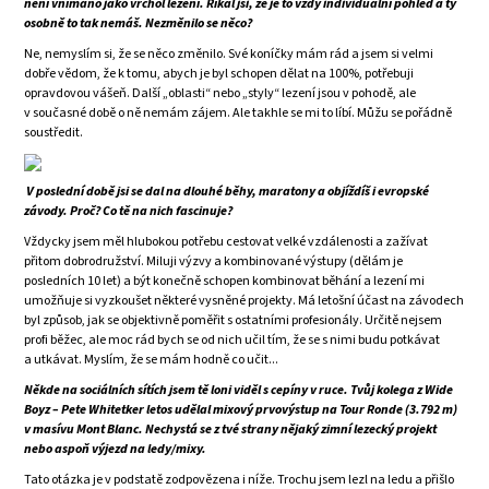
není vnímáno jako vrchol lezení. Říkal jsi, že je to vždy individuální pohled a ty
osobně to tak nemáš. Nezměnilo se něco?
Ne, nemyslím si, že se něco změnilo. Své koníčky mám rád a jsem si velmi
dobře vědom, že k tomu, abych je byl schopen dělat na 100%, potřebuji
opravdovou vášeň. Další „oblasti“ nebo „styly“ lezení jsou v pohodě, ale
v současné době o ně nemám zájem. Ale takhle se mi to líbí. Můžu se pořádně
soustředit.
V poslední době jsi se dal na dlouhé běhy, maratony a objíždíš i evropské
závody. Proč? Co tě na nich fascinuje?
Vždycky jsem měl hlubokou potřebu cestovat velké vzdálenosti a zažívat
přitom dobrodružství. Miluji výzvy a kombinované výstupy (dělám je
posledních 10 let) a být konečně schopen kombinovat běhání a lezení mi
umožňuje si vyzkoušet některé vysněné projekty. Má letošní účast na závodech
byl způsob, jak se objektivně poměřit s ostatními profesionály. Určitě nejsem
profi běžec, ale moc rád bych se od nich učil tím, že se s nimi budu potkávat
a utkávat. Myslím, že se mám hodně co učit...
Někde na sociálních sítích jsem tě loni viděl s cepíny v ruce. Tvůj kolega z Wide
Boyz – Pete Whitetker letos udělal mixový prvovýstup na Tour Ronde (3.792 m)
v masívu Mont Blanc. Nechystá se z tvé strany nějaký zimní lezecký projekt
nebo aspoň výjezd na ledy/mixy.
Tato otázka je v podstatě zodpovězena i níže. Trochu jsem lezl na ledu a přišlo