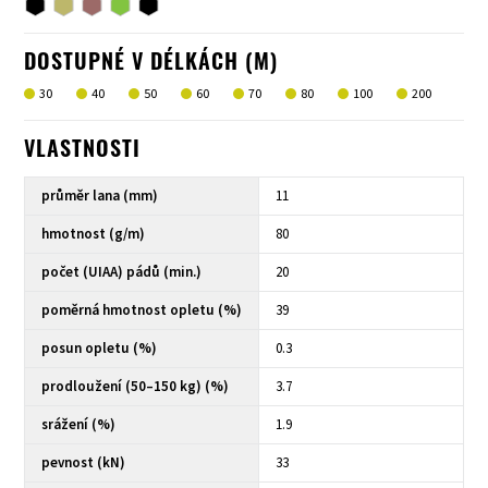
DOSTUPNÉ V DÉLKÁCH (M)
30
40
50
60
70
80
100
200
VLASTNOSTI
průměr lana (mm)
11
hmotnost (g/m)
80
počet (UIAA) pádů (min.)
20
poměrná hmotnost opletu (%)
39
posun opletu (%)
0.3
prodloužení (50–150 kg) (%)
3.7
srážení (%)
1.9
pevnost (kN)
33