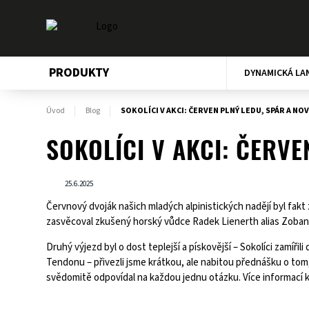
PRODUKTY
DYNAMICKÁ LA
Úvod
Blog
SOKOLÍCI V AKCI: ČERVEN PLNÝ LEDU, SPÁR A N
SOKOLÍCI V AKCI: ČERV
25.6.2025
Červnový dvoják našich mladých alpinistických nadějí byl fakt
zasvěcoval zkušený horský vůdce Radek Lienerth alias Zoban.
Druhý výjezd byl o dost teplejší a pískovější – Sokolíci zamířil
Tendonu – přivezli jsme krátkou, ale nabitou přednášku o tom,
svědomitě odpovídal na každou jednu otázku. Více informací 