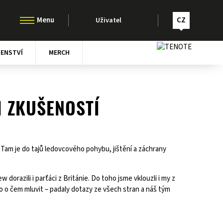
CZ
Uživatel
ŠENSTVÍ
MERCH
H ZKUŠENOSTÍ
 Tam je do tajů ledovcového pohybu, jištění a záchrany
 dorazili i parťáci z Británie. Do toho jsme vklouzli i my z
lo o čem mluvit – padaly dotazy ze všech stran a náš tým