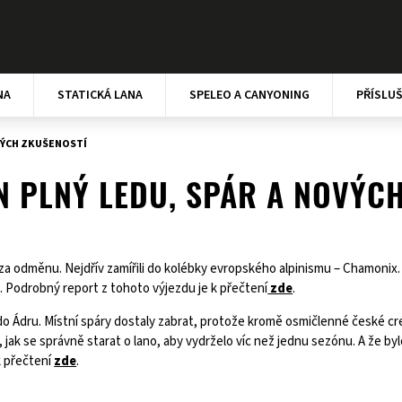
NA
STATICKÁ LANA
SPELEO A CANYONING
PŘÍSLU
OVÝCH ZKUŠENOSTÍ
EN PLNÝ LEDU, SPÁR A NOVÝC
 za odměnu. Nejdřív zamířili do kolébky evropského alpinismu – Chamonix.
 Podrobný report z tohoto výjezdu je k přečtení
zde
.
i do Ádru. Místní spáry dostaly zabrat, protože kromě osmičlenné české crew
 jak se správně starat o lano, aby vydrželo víc než jednu sezónu. A že by
k přečtení
zde
.