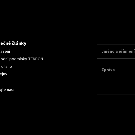
tečné články
tažení
odní podmínky TENDON
 o lano
ejny
jte nás: