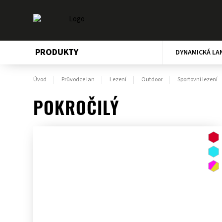
PRODUKTY
DYNAMICKÁ LA
Úvod
Průvodce lan
Lezení
Outdoor
Sportovní lezení
POKROČILÝ